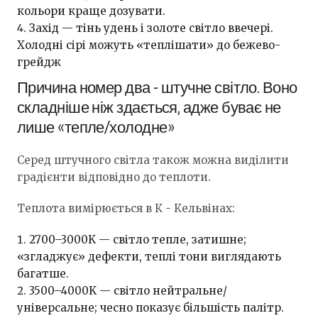
кольори краще дозувати.
Захід — тінь удень і золоте світло ввечері.
Холодні сірі можуть «теплішати» до бежево-
грейдж
Причина номер два - штучне світло. Воно
складніше ніж здається, адже буває не
лише «тепле/холодне»
Серед штучного світла також можна виділити
градієнти відповідно до теплоти.
Теплота вимірюється в К - Кельвінах:
2700–3000K — світло тепле, затишне;
«згладжує» дефекти, теплі тони виглядають
багатше.
3500–4000K — світло нейтральне/
універсальне; чесно показує більшість палітр.