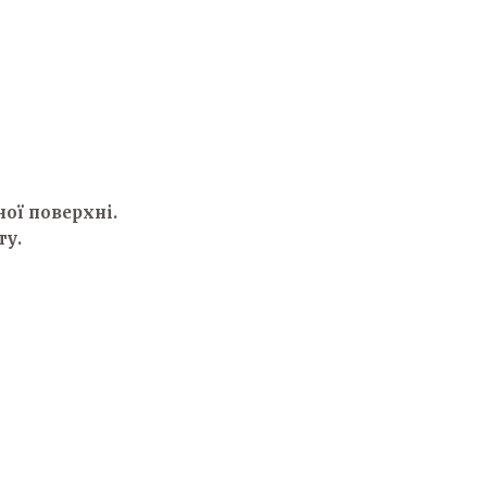
ої поверхні.
ту.