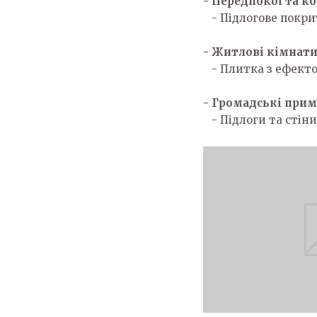
- Передпокої та к
- Підлогове покри
- Житлові кімнат
- Плитка з ефектом
- Громадські при
- Підлоги та стіни