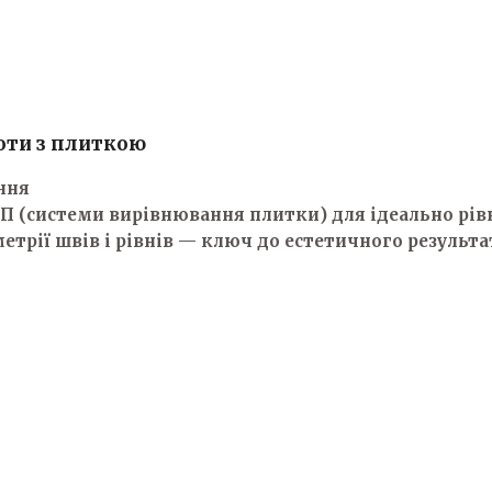
оти з плиткою
ання
П (системи вирівнювання плитки) для ідеально рівн
етрії швів і рівнів — ключ до естетичного результа