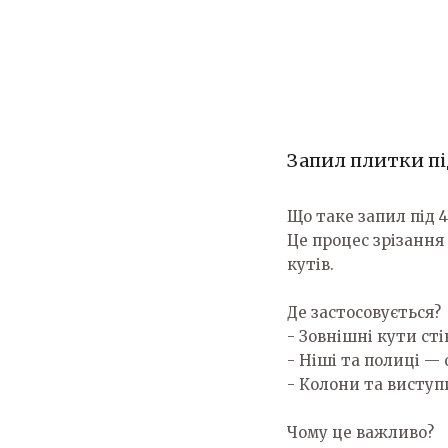
Запил плитки під
Що таке запил під 4
Це процес зрізання
кутів.
Де застосовується?
- Зовнішні кути ст
- Ніші та полиці —
- Колони та виступ
Чому це важливо?