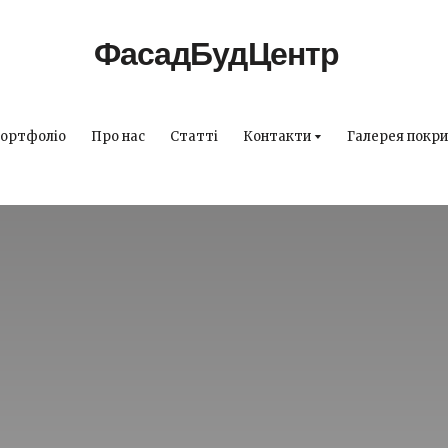
ФасадБудЦентр
ортфоліо
Про нас
Статті
Контакти
Галерея покри