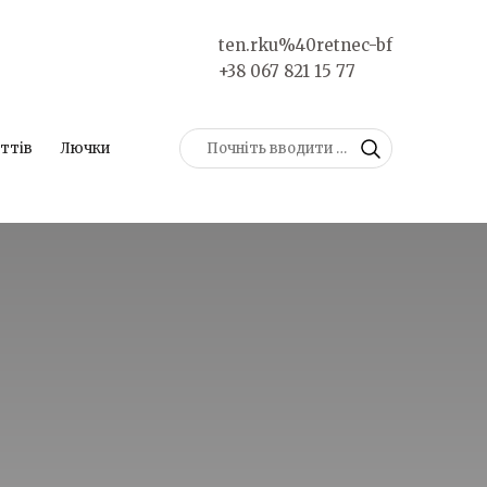
ten.rku%40retnec-bf
+38 067 821 15 77
ттів
Лючки