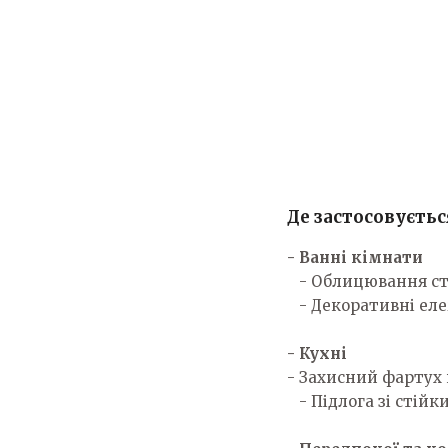
Де застосовуєтьс
- Ванні кімнати
- Облицювання стін
- Декоративні еле
- Кухні
- Захисний фартух 
- Підлога зі стійк