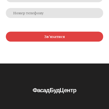
Зв'язатися
ФасадБудЦентр