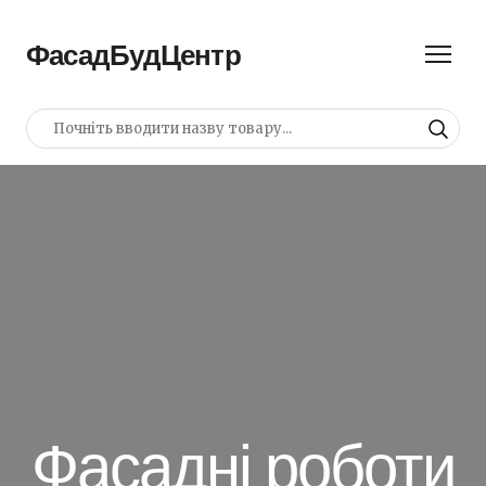
ФасадБудЦентр
Фасадні роботи