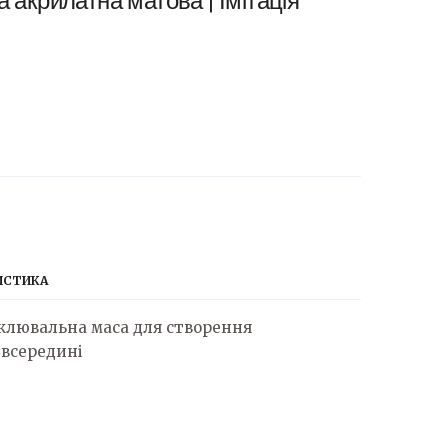
а акрилатна матова | Імітація
ИСТИКА
клювальна маса для створення
 всередині