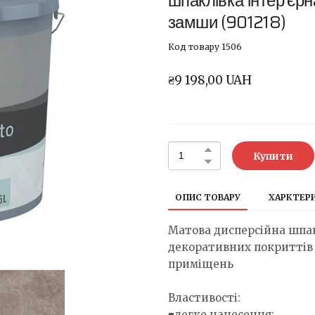
шпаклівка інтер'єрн
замши
(901218)
Код товару 1506
₴9 198,00 UAH
Купити
ОПИС ТОВАРУ
ХАРКТЕР
Матова дисперсійна шпа
декоративних покриттів
приміщень
Властивості:
■легке нанесення;