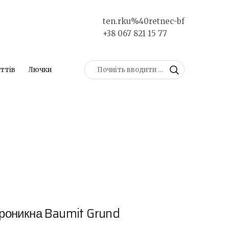
ten.rku%40retnec-bf
+38 067 821 15 77
ттів
Лючки
проникна Baumit Grund