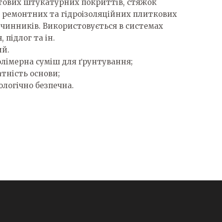
ртових штукатурних покриттів, стяжок
, ремонтних та гідроізоляційних плиткових
розчинників. Використовується в системах
підлог та ін.
ий.
лімерна суміш для ґрунтування;
тність основи;
ологічно безпечна.