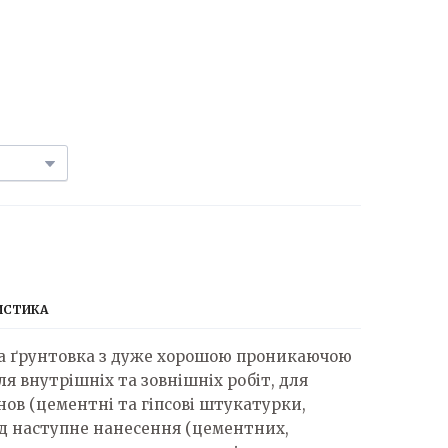
ИСТИКА
на ґрунтовка з дуже хорошою проникаючою
я внутрішніх та зовнішніх робіт, для
ов (цементні та гіпсові штукатурки,
під наступне нанесення (цементних,