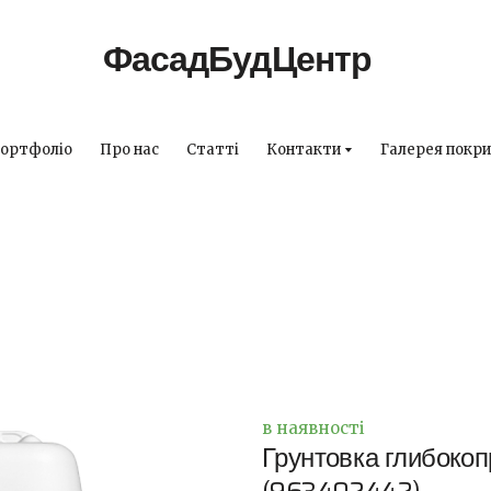
ФасадБудЦентр
ортфоліо
Про нас
Статті
Контакти
Галерея покри
в наявності
Грунтовка глибоко