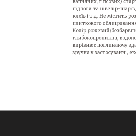
вапняних, гіпсових) ста
підлоги та нівелір-шарів
клеїв і т.д. Не містить 
плиткового облицювання, 
Колір рожевий/безбарвн
глибокопроникна, водопо
вирівнює поглинаючу зда
зручна у застосуванні, ек