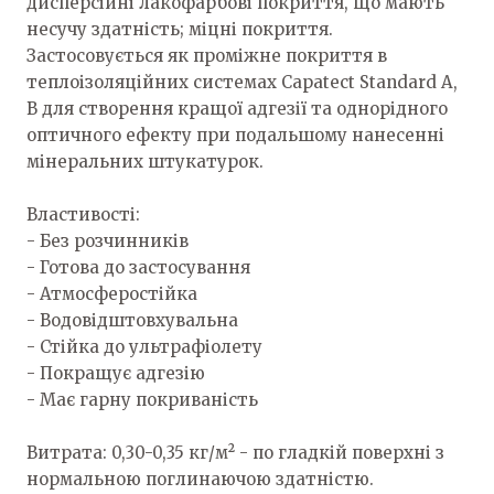
дисперсійні лакофарбові покриття, що мають
несучу здатність; міцні покриття.
Застосовується як проміжне покриття в
теплоізоляційних системах Capatect Standard A,
B для створення кращої адгезії та однорідного
оптичного ефекту при подальшому нанесенні
мінеральних штукатурок.
Властивості:
- Без розчинників
- Готова до застосування
- Атмосферостійка
- Водовідштовхувальна
- Стійка до ультрафіолету
- Покращує адгезію
- Має гарну покриваність
Витрата: 0,30-0,35 кг/м² - по гладкій поверхні з
нормальною поглинаючою здатністю.