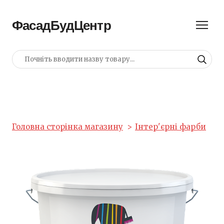
ФасадБудЦентр
Головна сторінка магазину
Інтер'єрні фарби