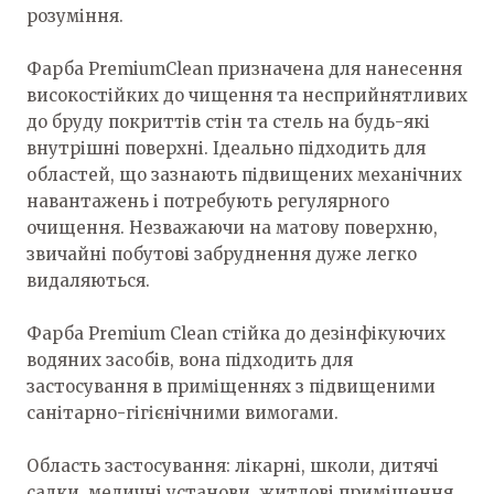
розуміння.
Фарба PremiumClean призначена для нанесення
високостійких до чищення та несприйнятливих
до бруду покриттів стін та стель на будь-які
внутрішні поверхні. Ідеально підходить для
областей, що зазнають підвищених механічних
навантажень і потребують регулярного
очищення. Незважаючи на матову поверхню,
звичайні побутові забруднення дуже легко
видаляються.
Фарба Premium Clean стійка до дезінфікуючих
водяних засобів, вона підходить для
застосування в приміщеннях з підвищеними
санітарно-гігієнічними вимогами.
Область застосування: лікарні, школи, дитячі
садки, медичні установи, житлові приміщення.