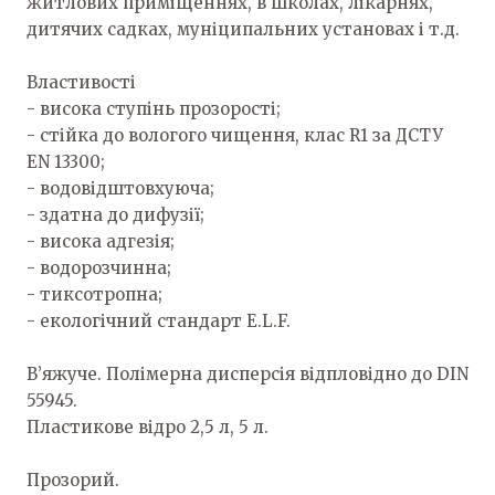
житлових приміщеннях, в школах, лікарнях,
дитячих садках, муніципальних установах і т.д.
Властивості
- висока ступінь прозорості;
- стійка до вологого чищення, клас R1 за ДСТУ
EN 13300;
- водовідштовхуюча;
- здатна до дифузії;
- висока адгезія;
- водорозчинна;
- тиксотропна;
- екологічний стандарт E.L.F.
В’яжуче. Полімерна дисперсія відпловідно до DIN
55945.
Пластикове відро 2,5 л, 5 л.
Прозорий.