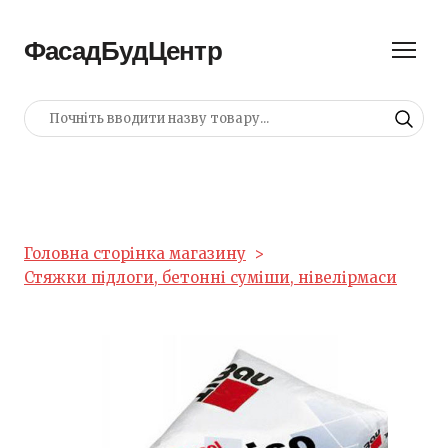
ФасадБудЦентр
Головна сторінка магазину
Стяжки підлоги, бетонні суміши, нівелірмаси