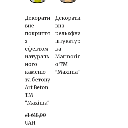
Декорати
Декорати
вне
вна
покриття
рельєфна
з
штукатур
ефектом
ка
натураль
Marmorin
ного
o TM
каменю
"Maxima"
та бетону
Art Beton
TM
"Maxima"
₴1 618,00 
UAH