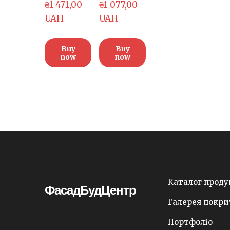
₴1 471,00 
₴1 077,00 
UAH
UAH
Buy
Buy
now
now
Каталог проду
ФасадБудЦентр
Галерея покри
Портфоліо