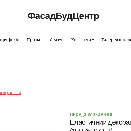
ФасадБудЦентр
ортфоліо
Про нас
Статті
Контакти
Галерея покри
покриття
передзамовлення
Еластичний декора