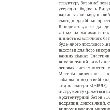
структуру бетонної пове
усередині будівель. Випу
варіантах кольору на виб
сьогодні для більш прост
Використовується для де
стінах, на різноманітних
цінність еластичного бе
будь-якого житлового інте
підстави для його викори
ванних кімнат. Еластич
використаний на всіх не
основах, системах утепле
Матеріал випускається в 
забарвлення (на вибір на
згідно палітри KOSBUD), 
інструменту (ріжеться н
Архітектурний бетон STO
подряпин, довговічний, 
випромінювання, множин