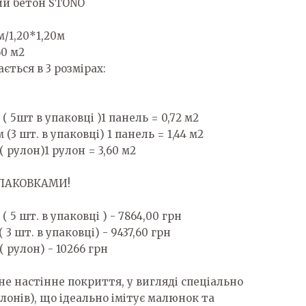
ий бетон STONO
м/1,20*1,20м
60 м2
ться в 3 розмірах:
( 5шт в упаковці )1 панель = 0,72 м2
 (3 шт. в упаковці) 1 панель = 1,44 м2
 рулон)1 рулон = 3,60 м2
УПАКОВКАМИ!
( 5 шт. в упаковці ) - 7864,00 грн
 3 шт. в упаковці) - 9437,60 грн
 рулон) - 10266 грн
е настінне покриття, у вигляді спеціально
лонів), що ідеально імітує малюнок та