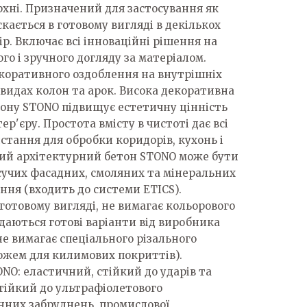
рхні. Призначений для застосування як
скається в готовому вигляді в декількох
ір. Включає всі інноваційні рішення на
ого і зручного догляду за матеріалом.
коративного оздоблення на внутрішніх
 видах колон та арок. Висока декоративна
тону STONO підвищує естетичну цінність
р'єру. Простота вмісту в чистоті дає всі
стання для обробки коридорів, кухонь і
ний архітектурний бетон STONO може бути
сучих фасадних, смоляних та мінеральних
ння (входить до системи ETICS).
готовому вигляді, не вимагає кольорового
даються готові варіанти від виробника
не вимагає спеціального різального
ожем для килимових покриттів).
NO: еластичний, стійкий до ударів та
стійкий до ультрафіолетового
них забруднень, промислової