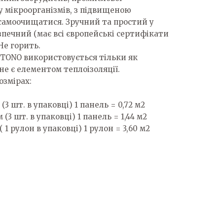
у мікроорганізмів, з підвищеною
самоочищатися. Зручний та простий у
зпечний (має всі європейські сертифікати
 Не горить.
TONO використовується тільки як
е є елементом теплоізоляції.
озмірах:
(3 шт. в упаковці) 1 панель = 0,72 м2
 (3 шт. в упаковці) 1 панель = 1,44 м2
 1 рулон в упаковці) 1 рулон = 3,60 м2