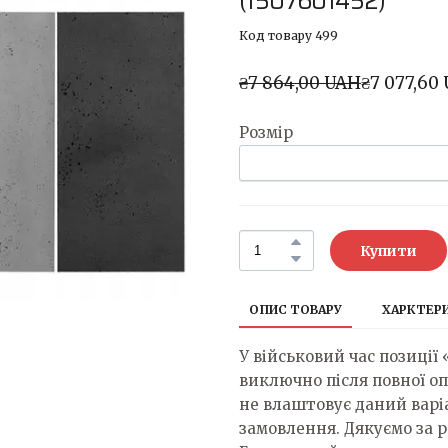
(1507601452)
Код товару 499
₴7 864,00 UAH
₴7 077,60
Розмір
Купити
ОПИС ТОВАРУ
ХАРКТЕР
У військовий час позиції
виключно після повної оп
не влаштовує даний вар
замовлення. Дякуємо за 