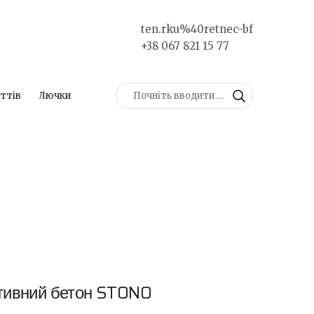
ten.rku%40retnec-bf
+38 067 821 15 77
ттів
Лючки
тивний бетон STONO