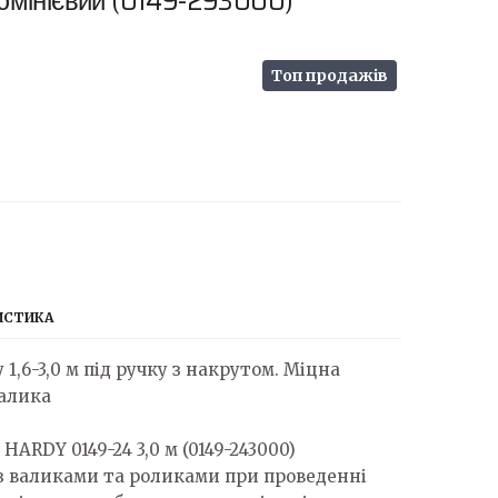
юмінієвий
(0149-293000)
Топ продажів
ИСТИКА
1,6-3,0 м під ручку з накрутом. Міцна
валика
ARDY 0149-24 3,0 м (0149-243000)
з валиками та роликами при проведенні