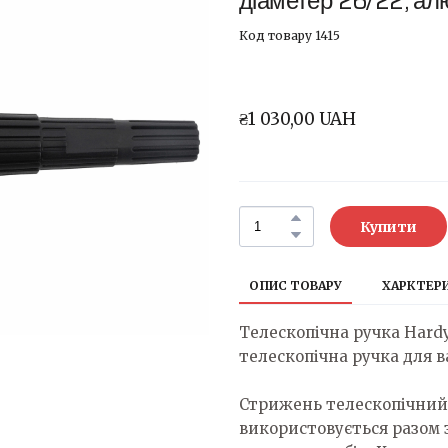
діаметер 26/22, ал
Код товару 1415
₴1 030,00 UAH
Купити
ОПИС ТОВАРУ
ХАРКТЕР
Телескопічна ручка Hardy 
телескопічна ручка для 
Стрижень телескопічний H
використовується разом 