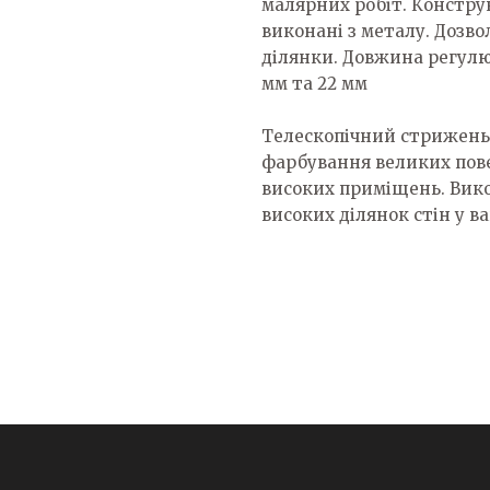
малярних робіт. Конструк
виконані з металу. Дозво
ділянки. Довжина регулює
мм та 22 мм
Телескопічний стрижень
фарбування великих пове
високих приміщень. Вико
високих ділянок стін у в