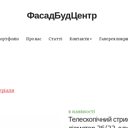
ФасадБудЦентр
ортфоліо
Про нас
Статті
Контакти
Галерея покри
еріали
в наявності
Телескопічний стриж